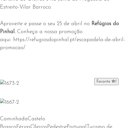
Estreito-Vilar Barroco.
Aproveite e passe o seu 25 de abril no
Refúgios do
Pinhal.
Conheça a nossa promoção
aqui: https://refugiosdopinhal.pt/escapadela-de-abril-
promocao/
Favorite
1
Caminhada
Castelo
Branco
Férias
Oleiros
Pedestre
Portugal
Turismo de