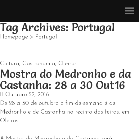
Refúgios
do
Pinhal
Tag Archives: Portugal
Homepage
>
Portugal
Cultura
,
Gastronomia
,
Oleiros
Mostra do Medronho e da
Castanha: 28 a 30 Out16
Outubro 22, 2016
De 28 a 30 de outubro o fim-de-semana é de
Medronho e de Castanha no recinto das feiras, em
Oleiros.
A Mostra do Medronho e da Castanha será