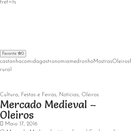
fref=ts
Favorite
0
castanha
comida
gastronomia
medronho
Mostras
Oleiros
rural
Cultura
,
Festas e Feiras
,
Notícias
,
Oleiros
Mercado Medieval –
Oleiros
Maio 17, 2016