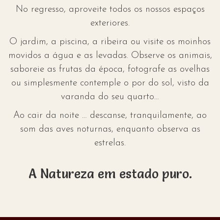
No regresso, aproveite todos os nossos espaços
exteriores.
O jardim, a piscina, a ribeira ou visite os moinhos
movidos a água e as levadas. Observe os animais,
saboreie as frutas da época, fotografe as ovelhas
ou simplesmente contemple o por do sol, visto da
varanda do seu quarto…
Ao cair da noite … descanse, tranquilamente, ao
som das aves noturnas, enquanto observa as
estrelas.
A Natureza em estado puro.