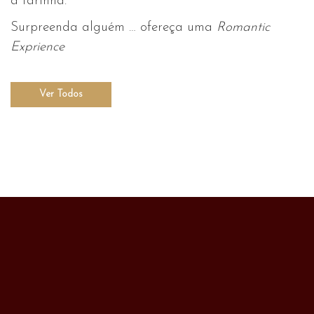
a farinha.
Surpreenda alguém … ofereça uma
Romantic
Exprience
Ver Todos