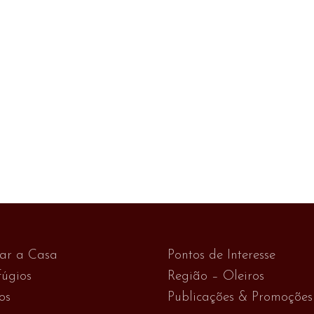
var a Casa
Pontos de Interesse
úgios
Região – Oleiros
os
Publicações & Promoções