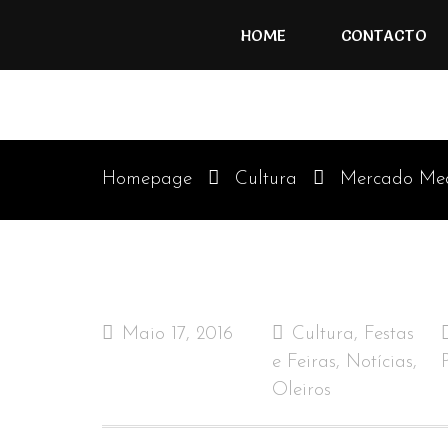
HOME
CONTACTO
Homepage
Cultura
Mercado Medi
Maio 17, 2016
Cultura
,
Festas
e Feiras
,
Notícias
,
Oleiros