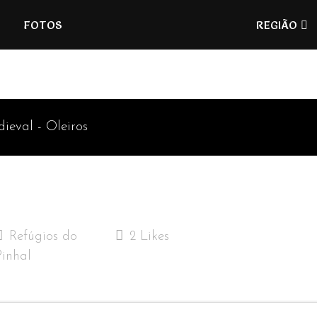
Refúgios
FOTOS
REGIÃO
do
Pinhal
eval - Oleiros
Refúgios do
2
Likes
Pinhal