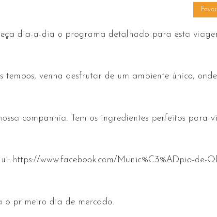
Favor
eça dia-a-dia o programa detalhado para esta viag
ros tempos, venha desfrutar de um ambiente único, ond
nossa companhia. Tem os ingredientes perfeitos para v
ui: https://www.facebook.com/Munic%C3%ADpio-de-Ole
a o primeiro dia de mercado.