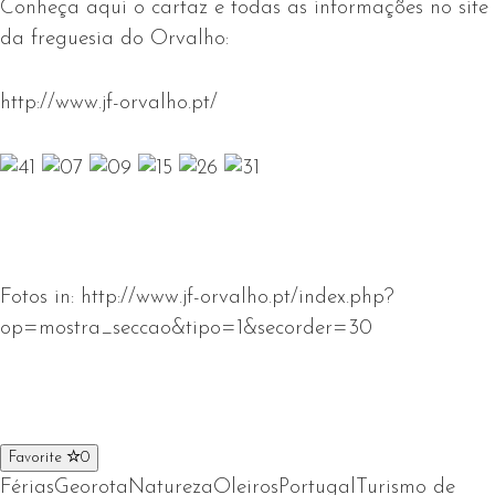
Conheça aqui o cartaz e todas as informações no site
da freguesia do Orvalho:
http://www.jf-orvalho.pt/
Fotos in: http://www.jf-orvalho.pt/index.php?
op=mostra_seccao&tipo=1&secorder=30
Favorite
0
Férias
Georota
Natureza
Oleiros
Portugal
Turismo de