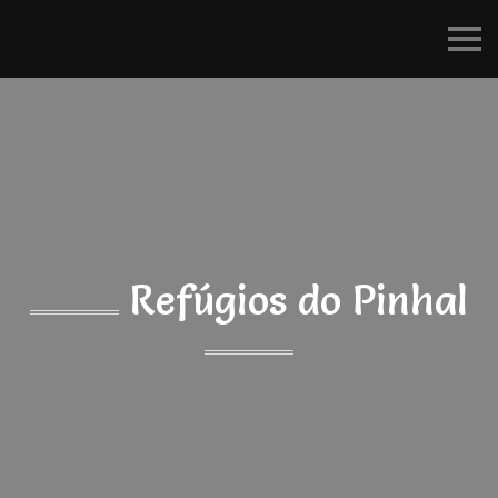
Refúgios
do
Pinhal
Refúgios do Pinhal