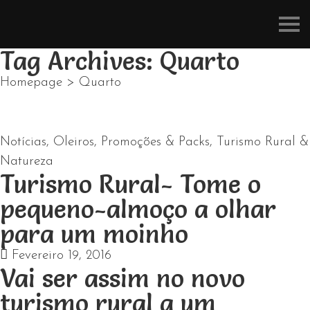
Refúgios
do
Pinhal
Tag Archives: Quarto
Homepage
>
Quarto
Notícias
,
Oleiros
,
Promoções & Packs
,
Turismo Rural &
Natureza
Turismo Rural- Tome o
pequeno-almoço a olhar
para um moinho
Fevereiro 19, 2016
Vai ser assim no novo
turismo rural a um