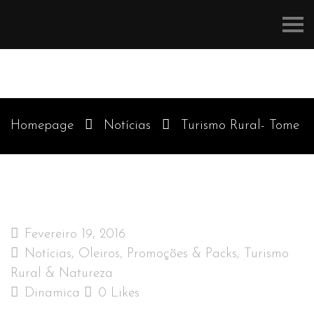
Refúgios
do
Pinhal
Homepage
Notícias
Turismo Rural- Tome
o pequeno-almoço a olhar para um moinho
Fevereiro 19, 2016
Notícias
,
Oleiros
,
Promoções & Packs
,
Turismo
Rural & Natureza
Dinamica
0
Likes