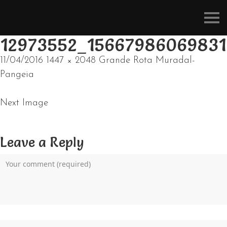
Refúgios
do
Pinhal
12973552_15667986069831
11/04/2016
1447 × 2048
Grande Rota Muradal-
Pangeia
Next Image
Leave a Reply
Name