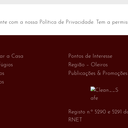
nte com a nossa Política de Privacidade. Tem a permis
var a Casa
Pontos de Interesse
úgios
Região – Oleiros
os
Publicações & Promoções
os
Registo n.º 5290 e 5291 d
RNET