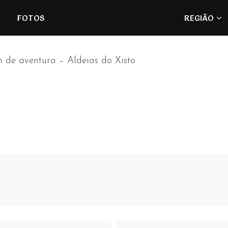
Refúgios
FOTOS
REGIÃO
do
Pinhal
 de aventura – Aldeias do Xisto
Email