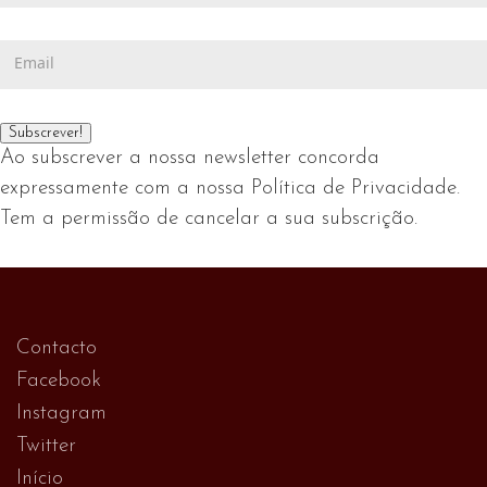
me
próxima
à
vez
lista
que
de
eu
endereços.
comentar.
Ao subscrever a nossa newsletter concorda
expressamente com a nossa Política de Privacidade.
Tem a permissão de cancelar a sua subscrição.
Contacto
Facebook
Instagram
Twitter
Início