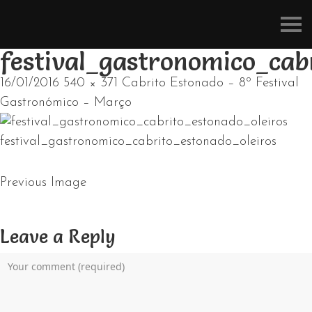
Refúgios
do
Pinhal
festival_gastronomico_cab
16/01/2016
540 × 371
Cabrito Estonado – 8º Festival
Gastronómico – Março
festival_gastronomico_cabrito_estonado_oleiros
Previous Image
Leave a Reply