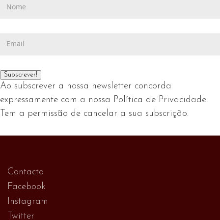
adicione-
a
me
próxima
à
vez
lista
que
de
eu
endereços.
comentar.
Ao subscrever a nossa newsletter concorda
expressamente com a nossa Política de Privacidade.
Tem a permissão de cancelar a sua subscrição.
Contacto
Facebook
Instagram
Twitter