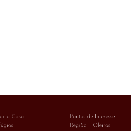
var a Casa
Pontos de Interesse
úgios
Região – Oleiros