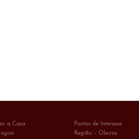
var a Casa
Pontos de Interesse
úgios
Região – Oleiros