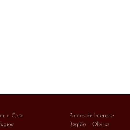
var a Casa
Pontos de Interesse
úgios
Região – Oleiros