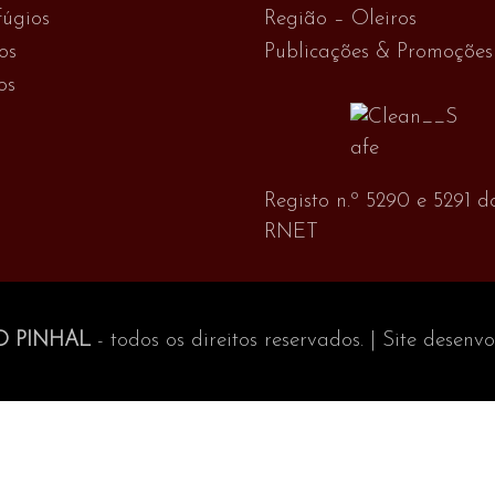
úgios
Região – Oleiros
os
Publicações & Promoções
os
Registo n.º 5290 e 5291 d
RNET
O PINHAL
- todos os direitos reservados. | Site desenv