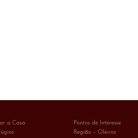
var a Casa
Pontos de Interesse
úgios
Região – Oleiros