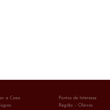
var a Casa
Pontos de Interesse
úgios
Região – Oleiros