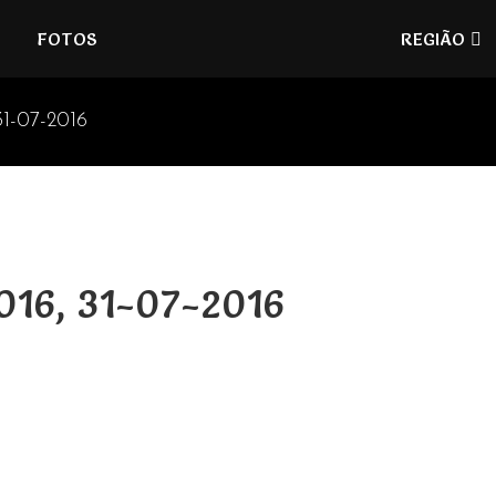
Refúgios
FOTOS
REGIÃO
do
Pinhal
31-07-2016
016, 31-07-2016