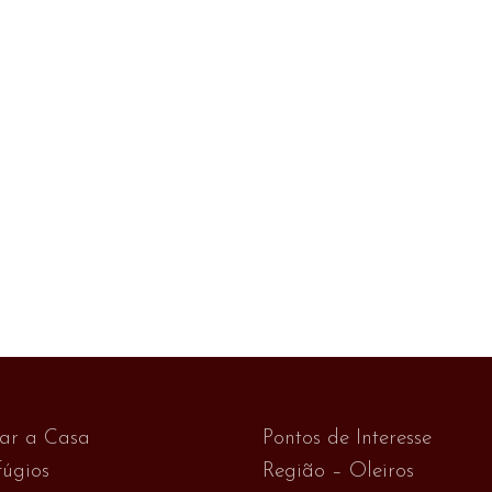
var a Casa
Pontos de Interesse
úgios
Região – Oleiros