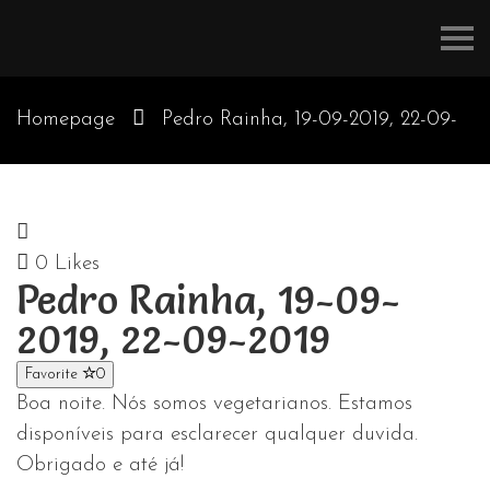
Refúgios
do
Pinhal
Homepage
Pedro Rainha, 19-09-2019, 22-09-
2019
0
Likes
Pedro Rainha, 19-09-
2019, 22-09-2019
Favorite
0
Boa noite. Nós somos vegetarianos. Estamos
disponíveis para esclarecer qualquer duvida.
Obrigado e até já!