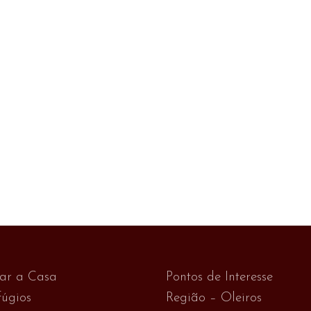
var a Casa
Pontos de Interesse
úgios
Região – Oleiros