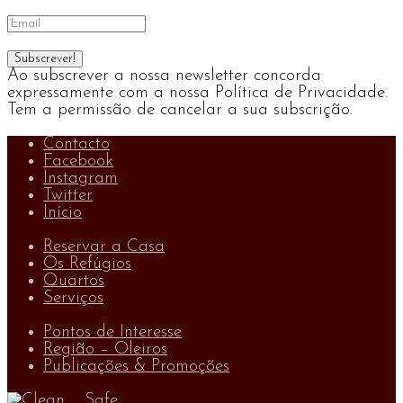
Ao subscrever a nossa newsletter concorda
expressamente com a nossa Política de Privacidade.
Tem a permissão de cancelar a sua subscrição.
Contacto
Facebook
Instagram
Twitter
Início
Reservar a Casa
Os Refúgios
Quartos
Serviços
Pontos de Interesse
Região – Oleiros
Publicações & Promoções