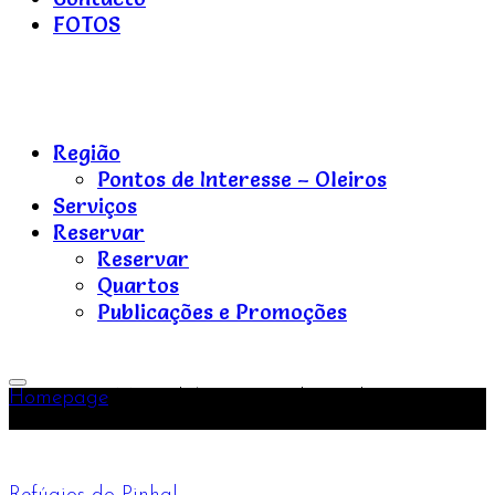
FOTOS
Refúgios
do
Região
Pinhal
Pontos de Interesse – Oleiros
Serviços
Reservar
Reservar
Quartos
Publicações e Promoções
Refúgios
do
Toggle
Pinhal
Homepage
Manuel António Rocha Rodrigues , 14-
Primary
04-2017, 14-04-2017
Menu