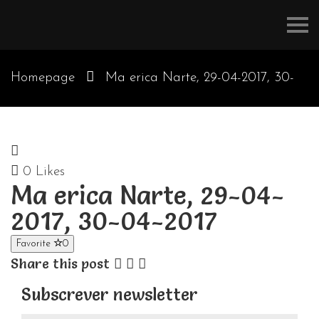
Refúgios
do
Pinhal
Homepage
Ma erica Narte, 29-04-2017, 30-
04-2017
0
Likes
Ma erica Narte, 29-04-
2017, 30-04-2017
Favorite
0
Share this post
Subscrever newsletter