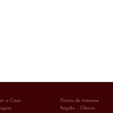
var a Casa
Pontos de Interesse
úgios
Região – Oleiros