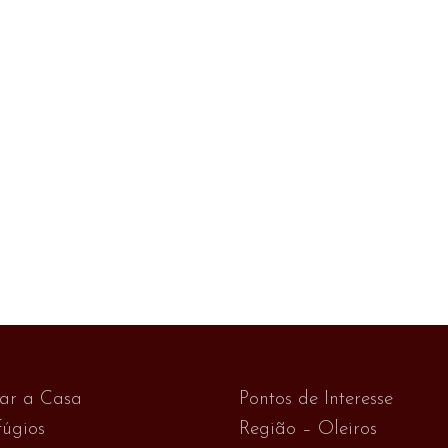
var a Casa
Pontos de Interesse
úgios
Região – Oleiros