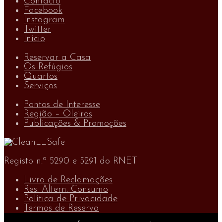
Contacto
Facebook
Instagram
Twitter
Início
Reservar a Casa
Os Refúgios
Quartos
Serviços
Pontos de Interesse
Região – Oleiros
Publicações & Promoções
Registo n.º 5290 e 5291 do RNET
Livro de Reclamações
Res. Altern. Consumo
Política de Privacidade
Termos de Reserva