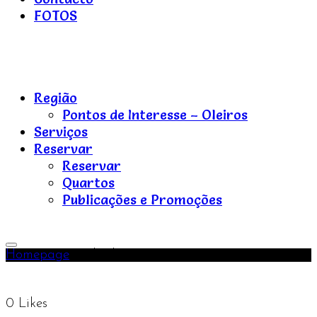
FOTOS
Refúgios
do
Região
Pinhal
Pontos de Interesse – Oleiros
Serviços
Reservar
Reservar
Quartos
Publicações e Promoções
Refúgios
do
Toggle
Pinhal
Homepage
Fechados, 07-03-2020, 25-03-2020
Primary
Menu
0
Likes