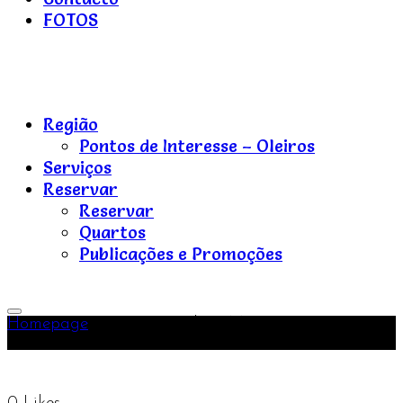
FOTOS
Refúgios
do
Região
Pinhal
Pontos de Interesse – Oleiros
Serviços
Reservar
Reservar
Quartos
Publicações e Promoções
Refúgios
do
Toggle
Pinhal
Homepage
Casamento Chico Mateus, 14-07-2017, 15-
Primary
07-2017
Menu