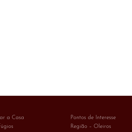
var a Casa
Pontos de Interesse
úgios
Região – Oleiros