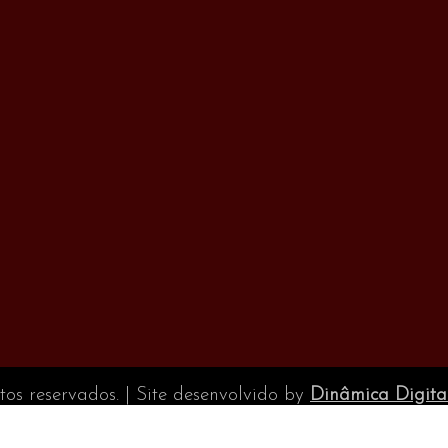
itos reservados. | Site desenvolvido by
Dinâmica Digita