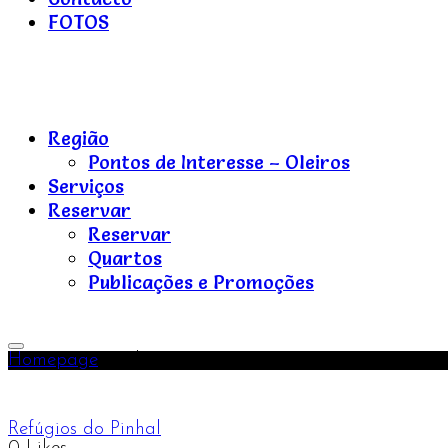
FOTOS
Refúgios
do
Região
Pinhal
Pontos de Interesse – Oleiros
Serviços
Reservar
Reservar
Quartos
Publicações e Promoções
Refúgios
do
Toggle
Pinhal
Homepage
Carlos, 20-05-2016, 22-05-2016
Primary
Menu
Refúgios do Pinhal