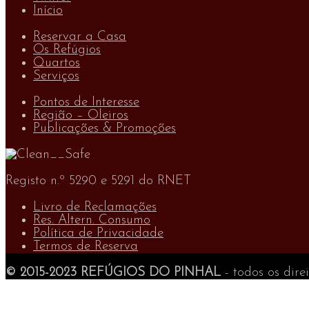
Início
Reservar a Casa
Os Refúgios
Quartos
Serviços
Pontos de Interesse
Região – Oleiros
Publicações & Promoções
Registo n.º 5290 e 5291 do RNET
Livro de Reclamações
Res. Altern. Consumo
Política de Privacidade
Termos de Reserva
© 2015-2023 REFÚGIOS DO PINHAL
- todos os dire