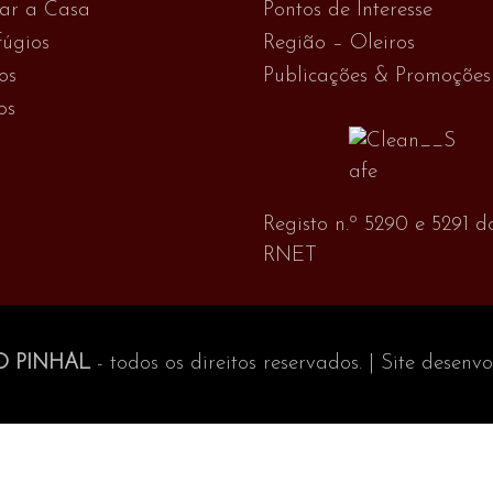
var a Casa
Pontos de Interesse
úgios
Região – Oleiros
os
Publicações & Promoções
os
Registo n.º 5290 e 5291 d
RNET
O PINHAL
- todos os direitos reservados. | Site desenv