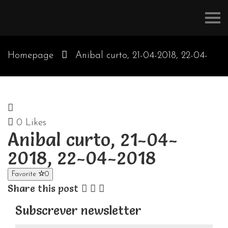
Refúgios
do
Pinhal
Homepage
Anibal curto, 21-04-2018, 22-04-
2018
0
Likes
Anibal curto, 21-04-
2018, 22-04-2018
Favorite
0
Share this post
Subscrever newsletter