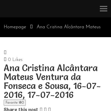
Refúgios
do
Pinhal
Homepage
Ana Cristina Alcântara Mateus
Ventura da Fonseca e Sousa, 16-07-2016, 17-07-
0
Likes
Ana Cristina Alcântara
2016
Mateus Ventura da
Fonseca e Sousa, 16-07-
2016, 17-07-2016
Favorite
0
Share this post