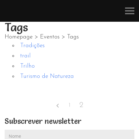
Refúgios
do
Pinhal
Tags
Homepage
>
Eventos
>
Tags
Tradições
trail
Trilho
Turismo de Natureza
2
1
Subscrever newsletter