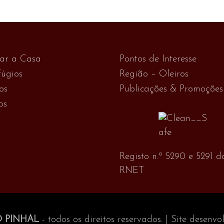
var a Casa
Pontos de Interesse
úgios
Região – Oleiros
os
Publicações & Promoções
os
Registo n.º 5290 e 5291 d
RNET
O PINHAL
- todos os direitos reservados. | Site desenv